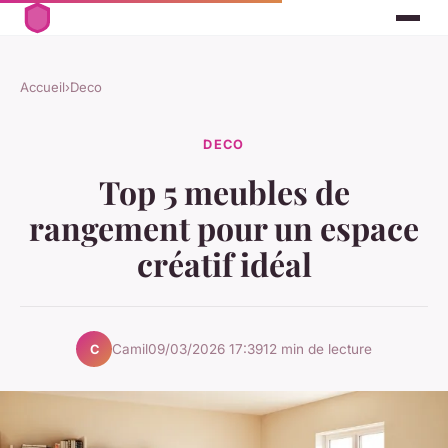
Accueil
›
Deco
DECO
Top 5 meubles de
rangement pour un espace
créatif idéal
Camil
09/03/2026 17:39
12 min de lecture
C