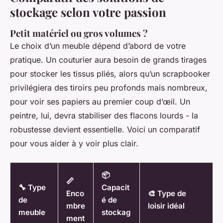
stockage selon votre passion
Petit matériel ou gros volumes ?
Le choix d’un meuble dépend d’abord de votre
pratique. Un couturier aura besoin de grands tirages
pour stocker les tissus pliés, alors qu’un scrapbooker
privilégiera des tiroirs peu profonds mais nombreux,
pour voir ses papiers au premier coup d’œil. Un
peintre, lui, devra stabiliser des flacons lourds - la
robustesse devient essentielle. Voici un comparatif
pour vous aider à y voir plus clair.
📦
📏
🔧 Type
Capacit
Enco
🎨 Type de
de
é de
mbre
loisir idéal
meuble
stockag
ment