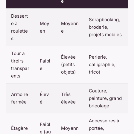
e
Dessert
Scrapbooking,
e à
Moy
Moyenn
broderie,
roulette
en
e
projets mobiles
s
Tour à
Élevée
Perlerie,
tiroirs
Faibl
(petits
calligraphie,
transpar
e
objets)
tricot
ents
Couture,
Armoire
Élev
Très
peinture, grand
fermée
é
élevée
bricolage
Accessoires à
Faibl
Étagère
Moyenn
portée,
e (au