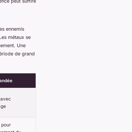
ence peut suffire
des ennemis
 Les métaux se
gnement. Une
période de grand
mandée
 avec
age
e pour