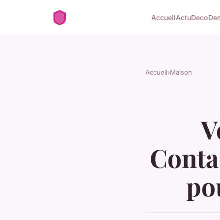
Accueil
Actu
Deco
De
Accueil
›
Maison
V
Conta
po