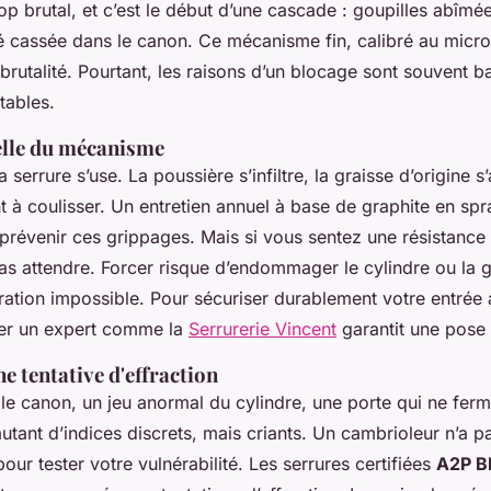
trop brutal, et c’est le début d’une cascade : goupilles abîmée
clé cassée dans le canon. Ce mécanisme fin, calibré au micro
brutalité. Pourtant, les raisons d’un blocage sont souvent ba
tables.
elle du mécanisme
 serrure s’use. La poussière s’infiltre, la graisse d’origine s
t à coulisser. Un entretien annuel à base de graphite en spra
prévenir ces grippages. Mais si vous sentez une résistance 
as attendre. Forcer risque d’endommager le cylindre ou la 
ration impossible. Pour sécuriser durablement votre entrée
iter un expert comme la
Serrurerie Vincent
garantit une pose
ne tentative d'effraction
le canon, un jeu anormal du cylindre, une porte qui ne ferm
utant d’indices discrets, mais criants. Un cambrioleur n’a p
pour tester votre vulnérabilité. Les serrures certifiées
A2P B