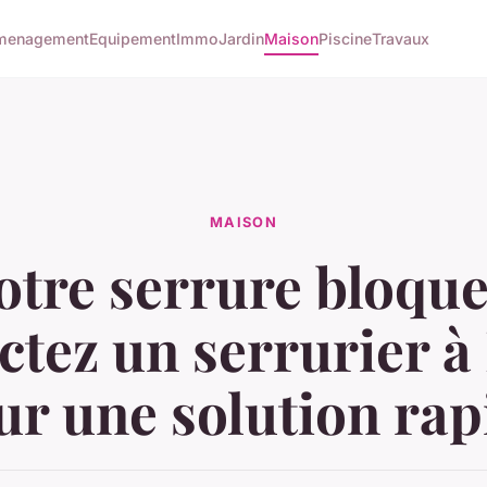
menagement
Equipement
Immo
Jardin
Maison
Piscine
Travaux
MAISON
otre serrure bloque
ctez un serrurier à
ur une solution rap