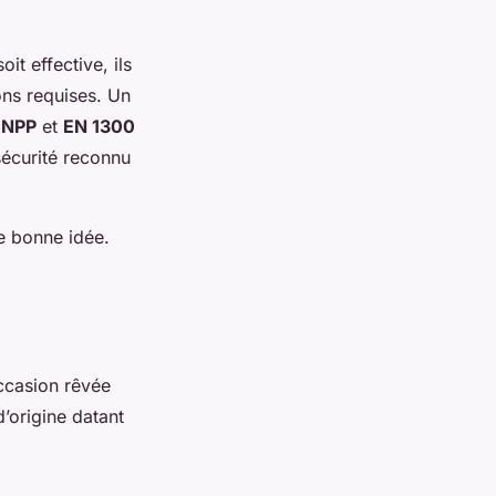
it effective, ils
ions requises. Un
NPP
et
EN 1300
sécurité reconnu
se bonne idée.
occasion rêvée
d’origine datant