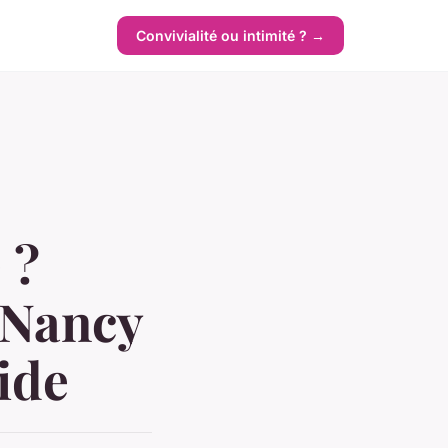
Convivialité ou intimité ? →
 ?
 Nancy
ide