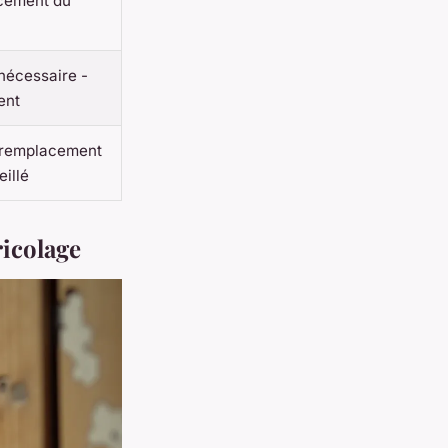
acement du
nécessaire -
ent
- remplacement
illé
ricolage