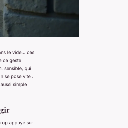
dans le vide… ces
e ce geste
, sensible, qui
on se pose vite :
 aussi simple
agir
 trop appuyé sur