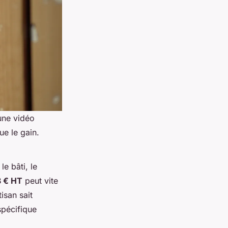
 une vidéo
ue le gain.
le bâti, le
 € HT
peut vite
isan sait
spécifique