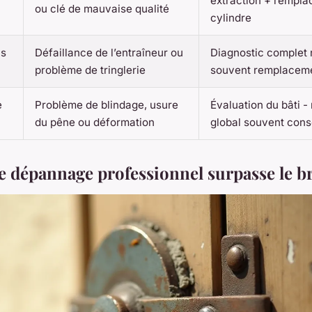
extraction + rempl
ou clé de mauvaise qualité
cylindre
ns
Défaillance de l’entraîneur ou
Diagnostic complet 
problème de tringlerie
souvent remplacem
e
Problème de blindage, usure
Évaluation du bâti 
du pêne ou déformation
global souvent conse
e dépannage professionnel surpasse le b