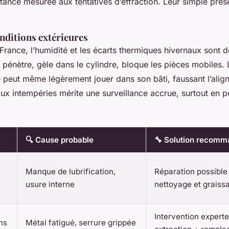
stance mesurée aux tentatives d’effraction. Leur simple prés
conditions extérieures
 France, l’humidité et les écarts thermiques hivernaux sont 
u pénètre, gèle dans le cylindre, bloque les pièces mobiles.
te peut même légèrement jouer dans son bâti, faussant l’ali
ux intempéries mérite une surveillance accrue, surtout en 
🔍 Cause probable
🔧 Solution recom
Manque de lubrification,
Réparation possible
usure interne
nettoyage et graiss
Intervention expert
ns
Métal fatigué, serrure grippée