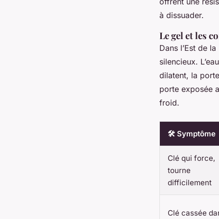
offrent une rési
à dissuader.
Le gel et les 
Dans l’Est de la
silencieux. L’ea
dilatent, la por
porte exposée a
froid.
🛠️ Symptôme
Clé qui force,
tourne
difficilement
Clé cassée da