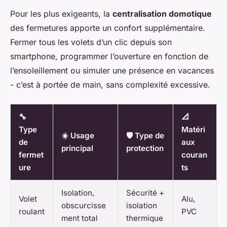
Pour les plus exigeants, la
centralisation domotique
des fermetures apporte un confort supplémentaire.
Fermer tous les volets d’un clic depuis son
smartphone, programmer l’ouverture en fonction de
l’ensoleillement ou simuler une présence en vacances
- c’est à portée de main, sans complexité excessive.
🔧
📐
Type
Matéri
☀️ Usage
🛡️ Type de
de
aux
principal
protection
fermet
couran
ure
ts
Isolation,
Sécurité +
Volet
Alu,
obscurcisse
isolation
roulant
PVC
ment total
thermique